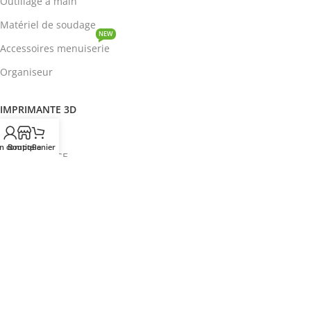
Outillage à main
Matériel de soudage
NEW
Accessoires menuiserie
Organiseur
IMPRIMANTE 3D
ROBOTIQUE
n compte
Boutique
Panier
PROTOTYPAGE
COMPOSANT
HOT
CIRCUITS INTEGRES
ENERGIE
NEW
Disjoncteur
DEVENIR REVENDEUR