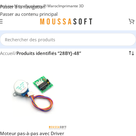
Arduino Maroc
Raspberry PI Maroc
Imprimante 3D
Passer à la navigation
Passer au contenu principal
Accueil
/
Produits identifiés “28BYJ-48”
Moteur pas-à-pas avec Driver