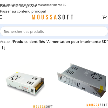
Arduino Maroc
Raspberry PI Maroc
Imprimante 3D
Passer à la navigation
Passer au contenu principal
Accueil
/
Produits identifiés “Alimentation pour imprimante 3D”