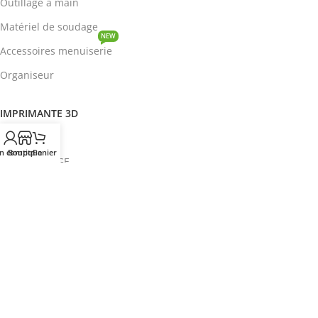
Outillage à main
Matériel de soudage
NEW
Accessoires menuiserie
Organiseur
IMPRIMANTE 3D
ROBOTIQUE
n compte
Boutique
Panier
PROTOTYPAGE
COMPOSANT
HOT
CIRCUITS INTEGRES
ENERGIE
NEW
Disjoncteur
DEVENIR REVENDEUR