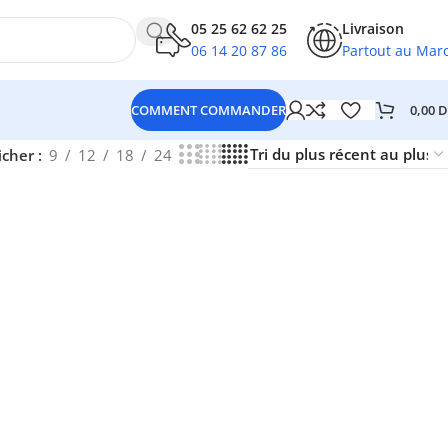
05 25 62 62 25
Livraison
06 14 20 87 86
Partout au Mar
0,00
D
COMMENT COMMANDER
icher
9
12
18
24