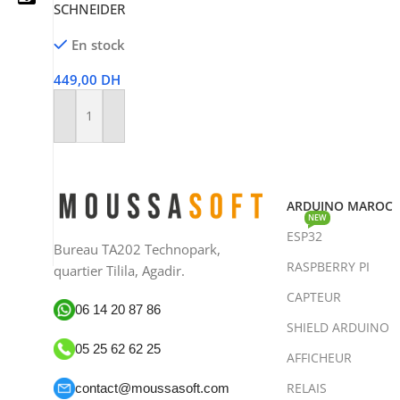
SCHNEIDER
En stock
449,00
DH
05 25 62 62 25
06 14 20 87 86
Ajouter Au Panier
contact@moussasoft.com
moussasoft.diy
ARDUINO MAROC
NEW
ESP32
moussasoft
Bureau TA202 Technopark,
RASPBERRY PI
quartier Tilila, Agadir.
CAPTEUR
06 14 20 87 86
SHIELD ARDUINO
05 25 62 62 25
AFFICHEUR
RELAIS
contact@moussasoft.com