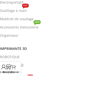
Electroportatif
HOT
Outillage à main
Matériel de soudage
NEW
Accessoires menuiserie
Organiseur
IMPRIMANTE 3D
ROBOTIQUE
PROTOTYPAGE
n compte
Boutique
Panier
COMPOSANT
HOT
CIRCUITS INTEGRES
ENERGIE
NEW
Disjoncteur