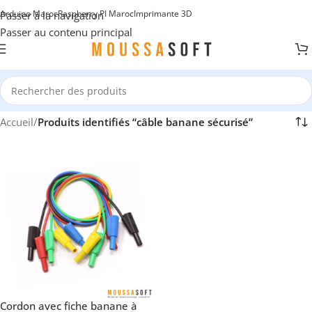
Arduino Maroc
Raspberry PI Maroc
Imprimante 3D
Passer à la navigation
Passer au contenu principal
Accueil
/
Produits identifiés “câble banane sécurisé”
Cordon avec fiche banane à