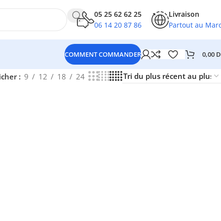
05 25 62 62 25
Livraison
06 14 20 87 86
Partout au Mar
0,00
D
COMMENT COMMANDER
icher
9
12
18
24