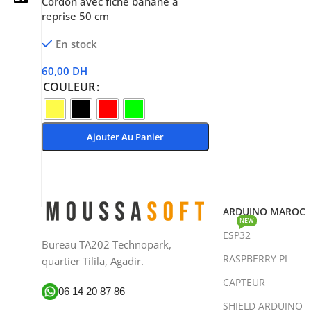
Cordon avec fiche banane à
reprise 50 cm
En stock
05 25 62 62 25
60,00
DH
COULEUR
06 14 20 87 86
contact@moussasoft.com
Ajouter Au Panier
moussasoft.diy
Choix Des Options
moussasoft
ARDUINO MAROC
NEW
ESP32
Bureau TA202 Technopark,
RASPBERRY PI
quartier Tilila, Agadir.
CAPTEUR
06 14 20 87 86
SHIELD ARDUINO