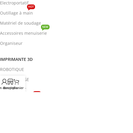
Electroportatif
HOT
Outillage à main
Matériel de soudage
NEW
Accessoires menuiserie
Organiseur
IMPRIMANTE 3D
ROBOTIQUE
PROTOTYPAGE
n compte
Boutique
Panier
COMPOSANT
HOT
CIRCUITS INTEGRES
ENERGIE
NEW
Disjoncteur