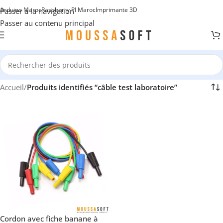
Arduino Maroc
Raspberry PI Maroc
Imprimante 3D
Passer à la navigation
Passer au contenu principal
Accueil
/
Produits identifiés “câble test laboratoire”
Cordon avec fiche banane à