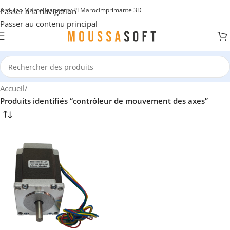
Arduino Maroc
Raspberry PI Maroc
Imprimante 3D
Passer à la navigation
Passer au contenu principal
Accueil
/
Produits identifiés “contrôleur de mouvement des axes”