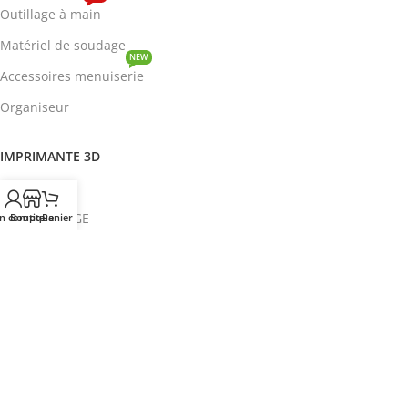
Outillage à main
Matériel de soudage
NEW
Accessoires menuiserie
Organiseur
IMPRIMANTE 3D
ROBOTIQUE
PROTOTYPAGE
n compte
Boutique
Panier
COMPOSANT
HOT
CIRCUITS INTEGRES
ENERGIE
NEW
Disjoncteur
DEVENIR REVENDEUR