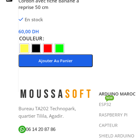
Cordon avec fiche banane à
reprise 50 cm
En stock
05 25 62 62 25
60,00
DH
COULEUR
06 14 20 87 86
contact@moussasoft.com
Ajouter Au Panier
moussasoft.diy
Choix Des Options
moussasoft
ARDUINO MAROC
NEW
ESP32
Bureau TA202 Technopark,
RASPBERRY PI
quartier Tilila, Agadir.
CAPTEUR
06 14 20 87 86
SHIELD ARDUINO