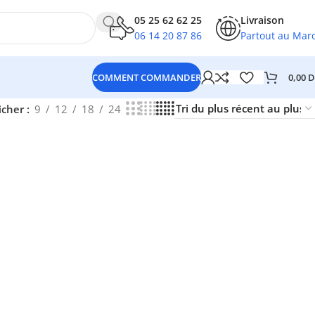
05 25 62 62 25
Livraison
06 14 20 87 86
Partout au Mar
0,00
D
COMMENT COMMANDER
icher
9
12
18
24