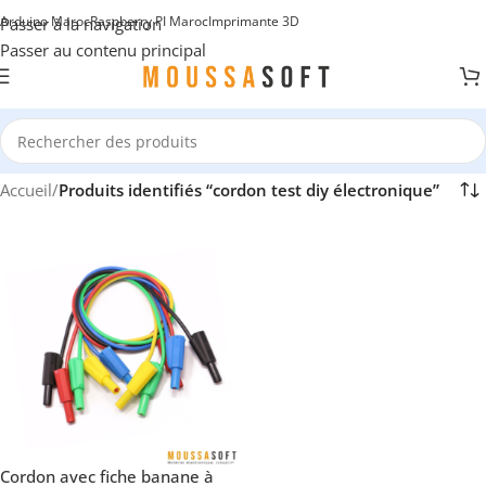
Arduino Maroc
Raspberry PI Maroc
Imprimante 3D
Passer à la navigation
Passer au contenu principal
Accueil
/
Produits identifiés “cordon test diy électronique”
Cordon avec fiche banane à