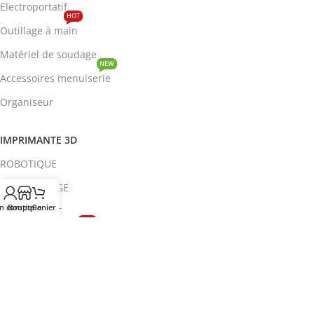
Electroportatif
HOT
Outillage à main
Matériel de soudage
NEW
Accessoires menuiserie
Organiseur
IMPRIMANTE 3D
ROBOTIQUE
PROTOTYPAGE
n compte
Boutique
Panier
COMPOSANT
HOT
CIRCUITS INTEGRES
ENERGIE
NEW
Disjoncteur