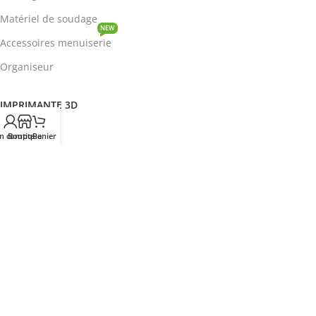
Matériel de soudage
NEW
Accessoires menuiserie
Organiseur
IMPRIMANTE 3D
ROBOTIQUE
n compte
Boutique
Panier
PROTOTYPAGE
COMPOSANT
HOT
CIRCUITS INTEGRES
ENERGIE
NEW
Disjoncteur
DEVENIR REVENDEUR