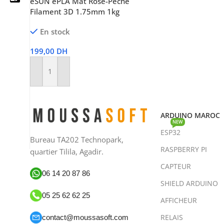
eSUN ePLA Mat Rose-Pêche
Filament 3D 1.75mm 1kg
En stock
05 25 62 62 25
199,00
DH
06 14 20 87 86
Ajouter Au Panier
contact@moussasoft.com
moussasoft.diy
ARDUINO MAROC
NEW
ESP32
moussasoft
Bureau TA202 Technopark,
RASPBERRY PI
quartier Tilila, Agadir.
CAPTEUR
06 14 20 87 86
SHIELD ARDUINO
05 25 62 62 25
AFFICHEUR
RELAIS
contact@moussasoft.com