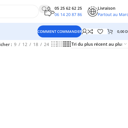
05 25 62 62 25
Livraison
06 14 20 87 86
Partout au Mar
0,00
D
COMMENT COMMANDER
icher
9
12
18
24