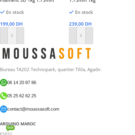
Filament 3D 1kg 1.75mm
1.75mm 1kg
En stock
En stock
199,00
DH
239,00
DH
Ajouter Au Panier
Ajouter Au Panier
Bureau TA202 Technopark, quartier Tilila, Agadir.
06 14 20 87 86
05 25 62 62 25
contact@moussasoft.com
ARDUINO MAROC
NEW
ESP32