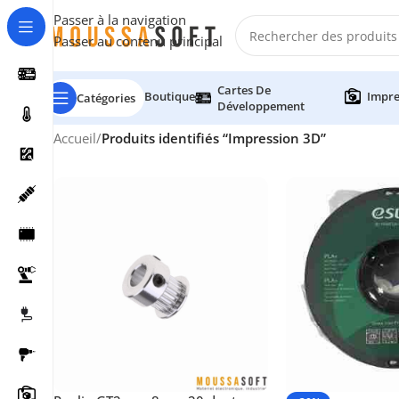
Passer à la navigation
Passer au contenu principal
Cartes De
Boutique
Impre
Catégories
Développement
Accueil
/
Produits identifiés “Impression 3D”