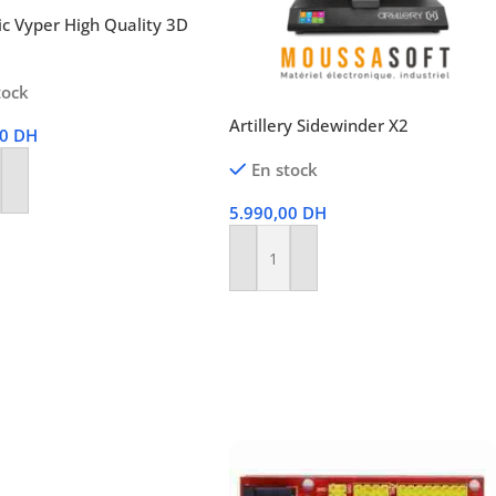
c Vyper High Quality 3D
tock
Artillery Sidewinder X2
00
DH
En stock
r Au Panier
5.990,00
DH
Ajouter Au Panier