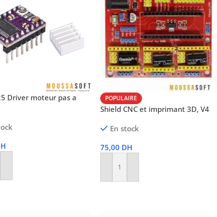
5 Driver moteur pas a
POPULAIRE
Shield CNC et imprimant 3D, V4
tock
En stock
DH
75,00
DH
r Au Panier
Ajouter Au Panier