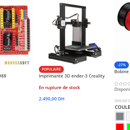
-27%
POPULAIRE
Bobine
988
Imprimante 3D ender-3 Creality
En rupture de stock
Dispon
2.490,00
DH
300,00
COUL
Lire La Suite