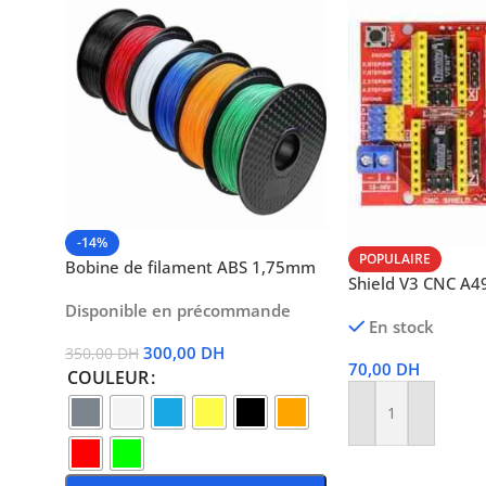
-14%
POPULAIRE
Bobine de filament ABS 1,75mm
Shield V3 CNC A4
Disponible en précommande
En stock
300,00
DH
350,00
DH
70,00
DH
COULEUR
Ajouter Au Panier