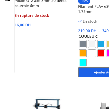
Poulie GT2 axe 8mm 20 dents
-30%
courroie 6mm
Filament PLA+ e
1,75mm
En rupture de stock
En stock
05 25 62 62 25
16,00
DH
219,00
DH
–
349
Lire La Suite
06 14 20 87 86
COULEUR
contact@moussasoft.com
moussasoft.diy
moussasoft
Ajouter A
Choix Des Options