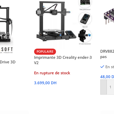
DRV882
POPULAIRE
pas
Imprimante 3D Creality ender-3
 Drive 3D
V2
En s
En rupture de stock
48,00
3.699,00
DH
Ajoute
Lire La Suite