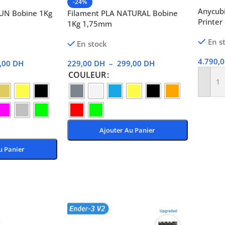
-24%
Anycubi
SUN Bobine 1Kg
Filament PLA NATURAL Bobine
Printer
1Kg 1,75mm
En s
En stock
4.790,
,00
DH
229,00
DH
–
299,00
DH
COULEUR
Ajoute
Ajouter Au Panier
u Panier
Choix Des Options