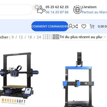
05 25 62 62 25
Livraison
06 14 20 87 86
Partout au Mar
0,00
D
COMMENT COMMANDER
icher
9
12
18
24