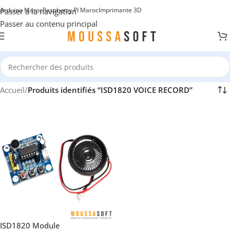
Arduino Maroc
Raspberry PI Maroc
Imprimante 3D
Passer à la navigation
Passer au contenu principal
Accueil
/
Produits identifiés “ISD1820 VOICE RECORD”
ISD1820 Module