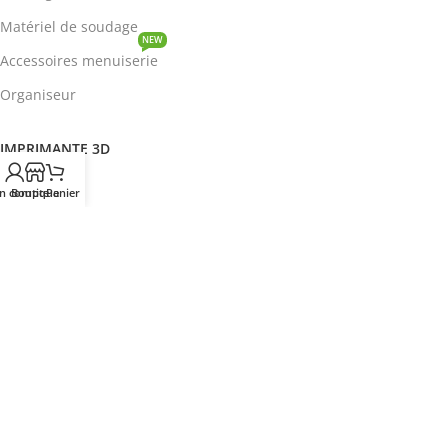
Matériel de soudage
NEW
Accessoires menuiserie
Organiseur
IMPRIMANTE 3D
ROBOTIQUE
n compte
Boutique
Panier
PROTOTYPAGE
COMPOSANT
HOT
CIRCUITS INTEGRES
ENERGIE
NEW
Disjoncteur
DEVENIR REVENDEUR