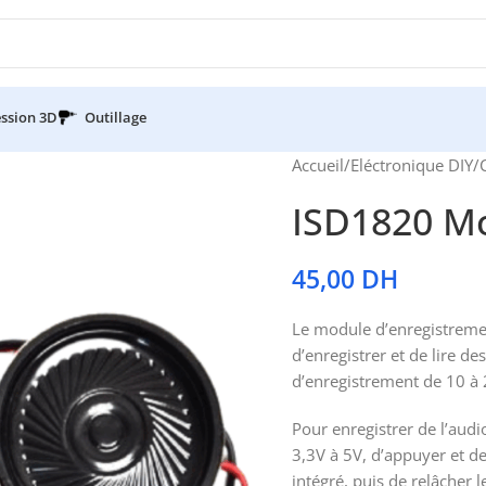
ssion 3D
Outillage
Accueil
/
Eléctronique DIY
/
ISD1820 Mo
45,00
DH
Le module d’enregistremen
d’enregistrer et de lire 
d’enregistrement de 10 à
Pour enregistrer de l’audi
3,3V à 5V, d’appuyer et d
intégré, puis de relâcher 