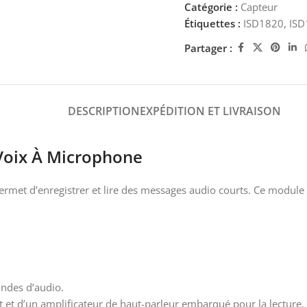
Catégorie :
Capteur
Étiquettes :
ISD1820
,
ISD
Partager :
DESCRIPTION
EXPÉDITION ET LIVRAISON
Voix À Microphone
rmet d’enregistrer et lire des messages audio courts. Ce module e
ondes d’audio.
t et d’un amplificateur de haut-parleur embarqué pour la lecture.