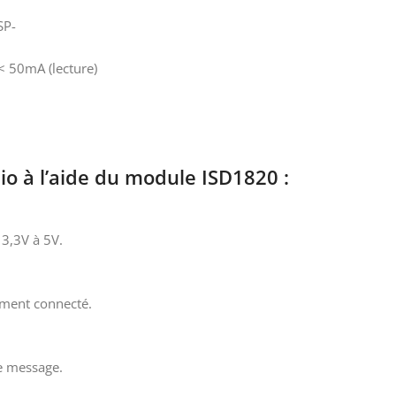
SP-
< 50mA (lecture)
io à l’aide du module ISD1820 :
 3,3V à 5V.
ement connecté.
re message.