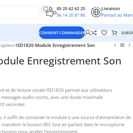
05 25 62 62 25
Livraison
06 14 20 87 86
Partout au Mar
0,00
D
COMMENT COMMANDER
Capteur
/
ISD1820 Module Enregistrement Son
dule Enregistrement Son
t et de lecture vocale ISD1820 permet aux utilisateurs
des messages audio courts, avec une durée maximale
 20 secondes.
o, il suffit de connecter le module à une source d’alimentation de
e maintenir le bouton REC tout en parlant dans le microphone
le bouton pour arrêter l’enregistrement.