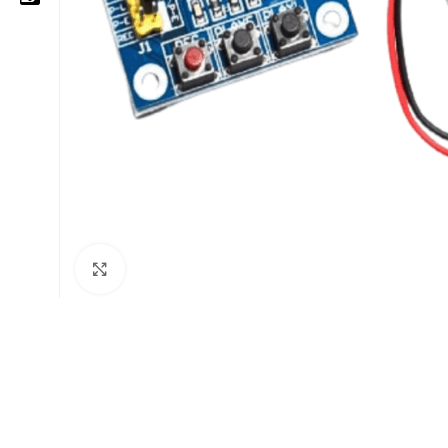
05 25 62 62 25
06 14 20 87 86
contact@moussasoft.com
moussasoft.diy
moussasoft
Cliquez pour agrandir