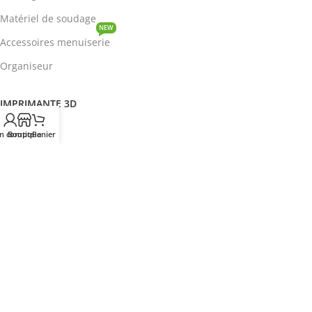
Matériel de soudage
NEW
Accessoires menuiserie
Organiseur
IMPRIMANTE 3D
ROBOTIQUE
n compte
Boutique
Panier
PROTOTYPAGE
COMPOSANT
HOT
CIRCUITS INTEGRES
ENERGIE
NEW
Disjoncteur
DEVENIR REVENDEUR