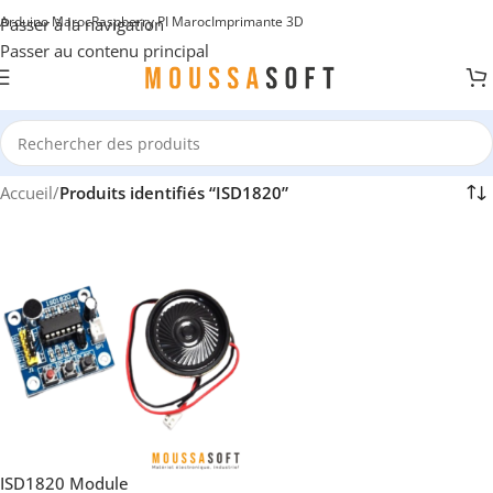
Arduino Maroc
Raspberry PI Maroc
Imprimante 3D
Passer à la navigation
Passer au contenu principal
Accueil
/
Produits identifiés “ISD1820”
ISD1820 Module