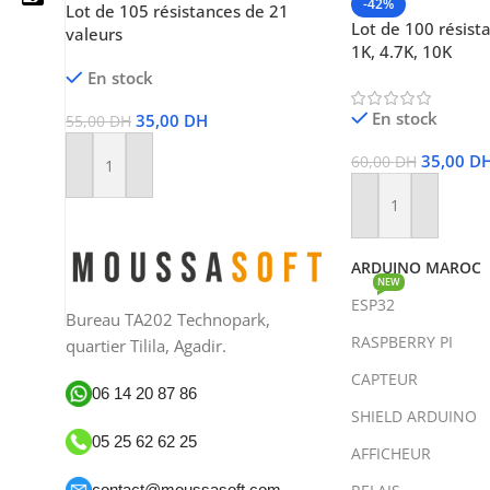
-42%
Lot de 105 résistances de 21
Lot de 100 résist
valeurs
1K, 4.7K, 10K
En stock
05 25 62 62 25
En stock
35,00
DH
55,00
DH
06 14 20 87 86
35,00
D
60,00
DH
Ajouter Au Panier
contact@moussasoft.com
Ajouter Au Panier
moussasoft.diy
ARDUINO MAROC
NEW
moussasoft
ESP32
Bureau TA202 Technopark,
RASPBERRY PI
quartier Tilila, Agadir.
CAPTEUR
06 14 20 87 86
SHIELD ARDUINO
05 25 62 62 25
AFFICHEUR
contact@moussasoft.com