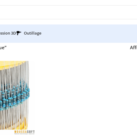
ssion 3D
Outillage
que”
Aff