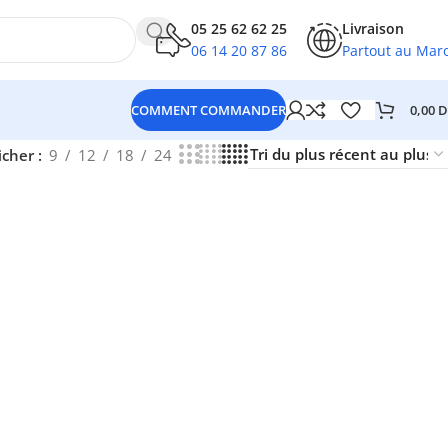
05 25 62 62 25
Livraison
06 14 20 87 86
Partout au Mar
0,00
D
COMMENT COMMANDER
icher
9
12
18
24