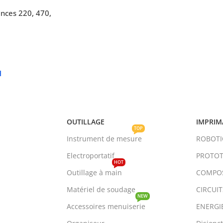
ances 220, 470,
H
OUTILLAGE
IMPRIM
TOP
Instrument de mesure
ROBOT
Electroportatif
PROTOT
HOT
Outillage à main
COMPO
Matériel de soudage
CIRCUI
NEW
Accessoires menuiserie
ENERGI