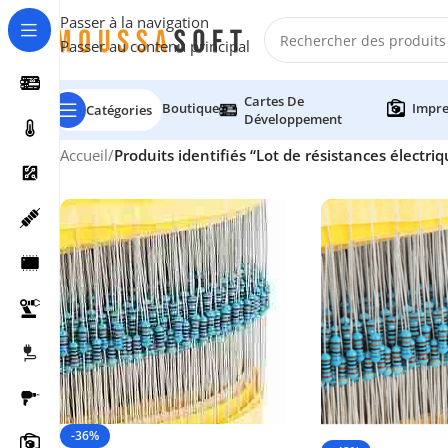
Passer à la navigation
Passer au contenu principal
Cartes De
Boutique
Impre
Catégories
Développement
Accueil
/
Produits identifiés “Lot de résistances électri
-36%