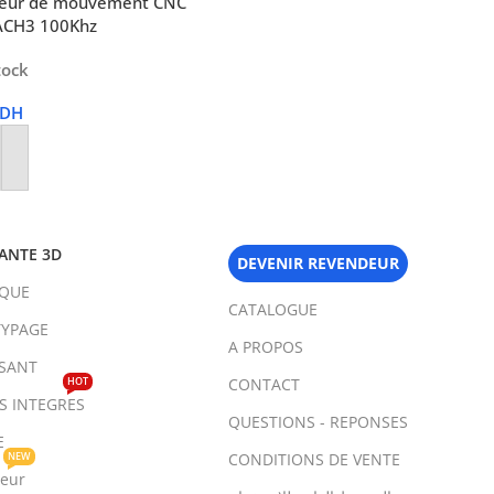
leur de mouvement CNC
CH3 100Khz
tock
DH
r Au Panier
ANTE 3D
DEVENIR REVENDEUR
IQUE
CATALOGUE
YPAGE
A PROPOS
SANT
HOT
CONTACT
TS INTEGRES
QUESTIONS - REPONSES
E
NEW
CONDITIONS DE VENTE
teur