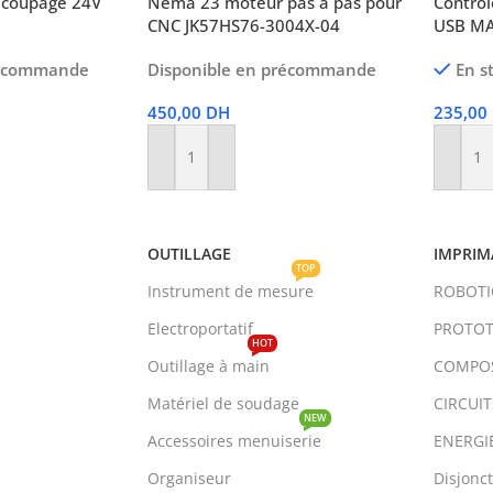
écoupage 24V
Nema 23 moteur pas à pas pour
Contrô
CNC JK57HS76-3004X-04
USB MA
récommande
Disponible en précommande
En s
450,00
DH
235,00
Ajouter Au Panier
Ajoute
OUTILLAGE
IMPRIM
TOP
Instrument de mesure
ROBOT
Electroportatif
PROTOT
HOT
Outillage à main
COMPO
Matériel de soudage
CIRCUI
NEW
Accessoires menuiserie
ENERGI
Organiseur
Disjonc