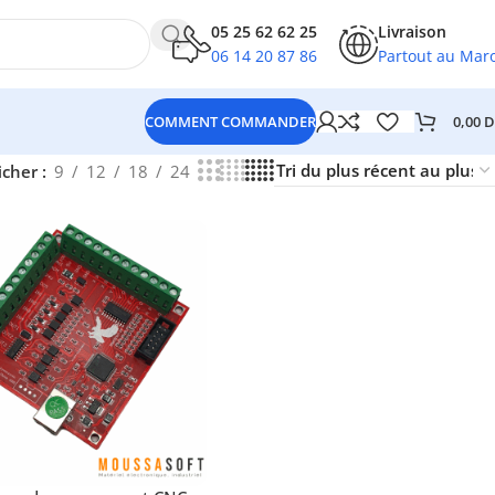
05 25 62 62 25
Livraison
06 14 20 87 86
Partout au Mar
0,00
D
COMMENT COMMANDER
icher
9
12
18
24