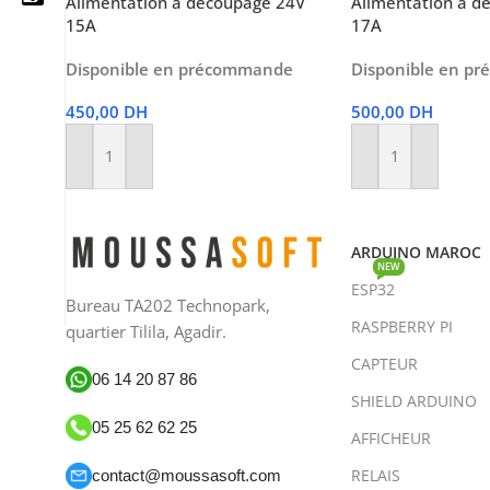
Alimentation à découpage 24V
Alimentation à d
15A
17A
Disponible en précommande
Disponible en p
05 25 62 62 25
450,00
DH
500,00
DH
06 14 20 87 86
Ajouter Au Panier
Ajouter Au Panier
contact@moussasoft.com
moussasoft.diy
ARDUINO MAROC
NEW
ESP32
moussasoft
Bureau TA202 Technopark,
RASPBERRY PI
quartier Tilila, Agadir.
CAPTEUR
06 14 20 87 86
SHIELD ARDUINO
05 25 62 62 25
AFFICHEUR
RELAIS
contact@moussasoft.com