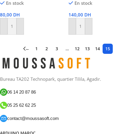
En stock
En stock
80,00
DH
140,00
DH
Ajouter Au Panier
Ajouter Au Panier
←
1
2
3
…
12
13
14
15
Bureau TA202 Technopark, quartier Tilila, Agadir.
06 14 20 87 86
05 25 62 62 25
contact@moussasoft.com
ARDUINO MAROC