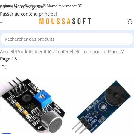
Arduino Maroc
Raspberry PI Maroc
Imprimante 3D
Passer à la navigation
Passer au contenu principal
Accueil
/
Produits identifiés “matériel électronique au Maroc”
/
Page 15