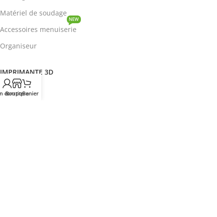
Matériel de soudage
NEW
Accessoires menuiserie
Organiseur
IMPRIMANTE 3D
ROBOTIQUE
n compte
Boutique
Panier
PROTOTYPAGE
COMPOSANT
HOT
CIRCUITS INTEGRES
ENERGIE
NEW
Disjoncteur
DEVENIR REVENDEUR