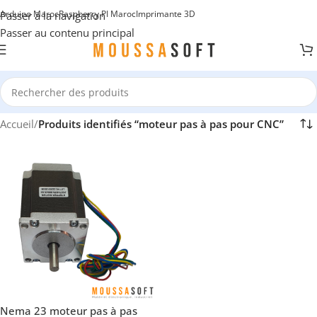
Arduino Maroc
Raspberry PI Maroc
Imprimante 3D
Passer à la navigation
Passer au contenu principal
Accueil
/
Produits identifiés “moteur pas à pas pour CNC”
Nema 23 moteur pas à pas