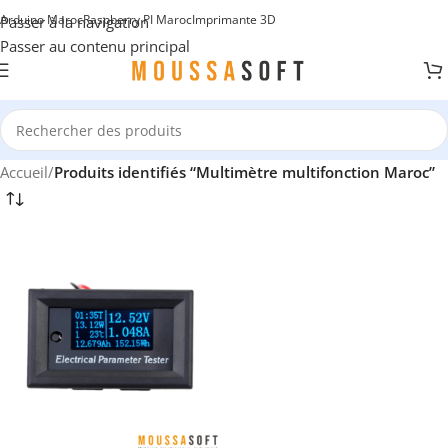
Arduino Maroc
Raspberry PI Maroc
Imprimante 3D
Passer à la navigation
Passer au contenu principal
Accueil
/
Produits identifiés “Multimètre multifonction Maroc”