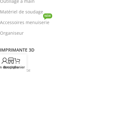
Outillage à main
Matériel de soudage
NEW
Accessoires menuiserie
Organiseur
IMPRIMANTE 3D
ROBOTIQUE
n compte
Boutique
Panier
PROTOTYPAGE
COMPOSANT
HOT
CIRCUITS INTEGRES
ENERGIE
NEW
Disjoncteur
DEVENIR REVENDEUR