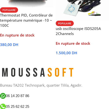
POPULAIRE
Thermostat PID, Contrôleur de
température numérique -10 ~
POPULAIRE
100C
usb oscilloscope ISDS205A
2Channels
En rupture de stock
En rupture de stock
380,00
DH
Lire La Suite
1.500,00
DH
Lire La Suite
Bureau TA202 Technopark, quartier Tilila, Agadir.
06 14 20 87 86
05 25 62 62 25