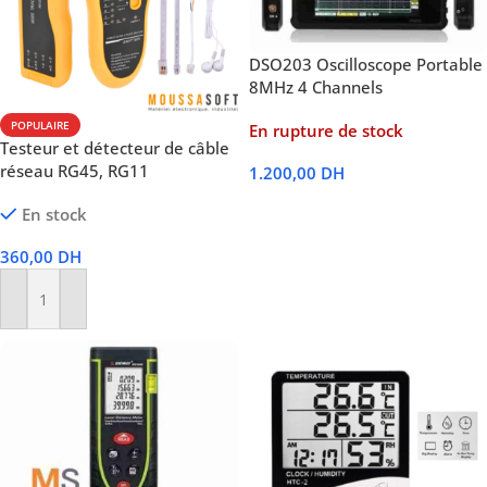
DSO203 Oscilloscope Portable
8MHz 4 Channels
POPULAIRE
En rupture de stock
Testeur et détecteur de câble
réseau RG45, RG11
1.200,00
DH
Lire La Suite
En stock
360,00
DH
Ajouter Au Panier