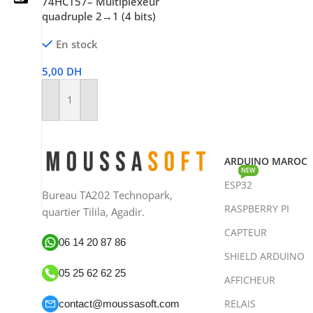
74HC157– Multiplexeur
quadruple 2→1 (4 bits)
En stock
05 25 62 62 25
5,00
DH
06 14 20 87 86
Ajouter Au Panier
contact@moussasoft.com
moussasoft.diy
ARDUINO MAROC
NEW
ESP32
moussasoft
Bureau TA202 Technopark,
RASPBERRY PI
quartier Tilila, Agadir.
CAPTEUR
06 14 20 87 86
SHIELD ARDUINO
05 25 62 62 25
AFFICHEUR
RELAIS
contact@moussasoft.com