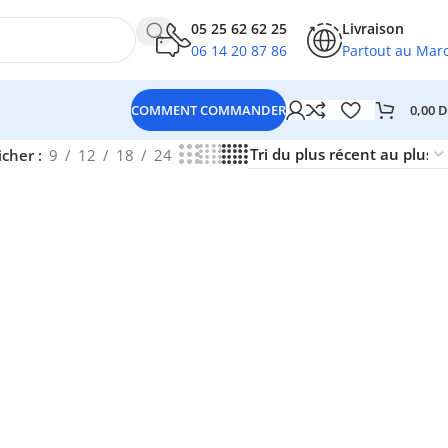
05 25 62 62 25
Livraison
06 14 20 87 86
Partout au Mar
0,00
D
COMMENT COMMANDER
icher
9
12
18
24