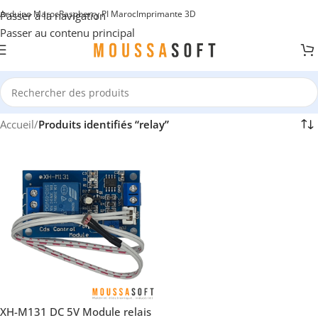
Arduino Maroc
Raspberry PI Maroc
Imprimante 3D
Passer à la navigation
Passer au contenu principal
Accueil
/
Produits identifiés “relay”
XH-M131 DC 5V Module relais