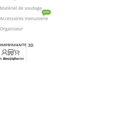
Matériel de soudage
NEW
Accessoires menuiserie
Organiseur
IMPRIMANTE 3D
ROBOTIQUE
n compte
Boutique
Panier
PROTOTYPAGE
COMPOSANT
HOT
CIRCUITS INTEGRES
ENERGIE
NEW
Disjoncteur
DEVENIR REVENDEUR