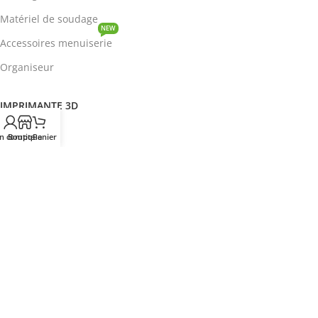
Matériel de soudage
NEW
Accessoires menuiserie
Organiseur
IMPRIMANTE 3D
ROBOTIQUE
n compte
Boutique
Panier
PROTOTYPAGE
COMPOSANT
HOT
CIRCUITS INTEGRES
ENERGIE
NEW
Disjoncteur
DEVENIR REVENDEUR