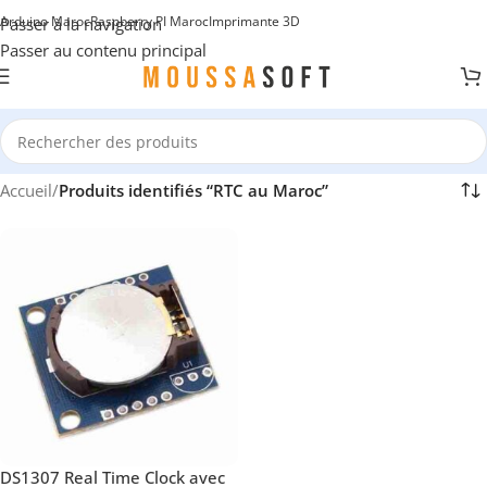
Arduino Maroc
Raspberry PI Maroc
Imprimante 3D
Passer à la navigation
Passer au contenu principal
Accueil
/
Produits identifiés “RTC au Maroc”
DS1307 Real Time Clock avec