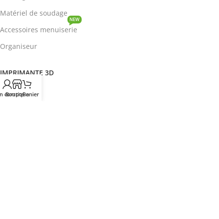
Matériel de soudage
NEW
Accessoires menuiserie
Organiseur
IMPRIMANTE 3D
ROBOTIQUE
n compte
Boutique
Panier
PROTOTYPAGE
COMPOSANT
HOT
CIRCUITS INTEGRES
ENERGIE
NEW
Disjoncteur
DEVENIR REVENDEUR