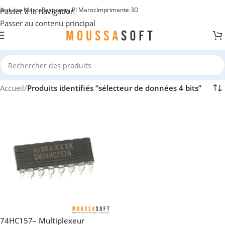
Arduino Maroc
Raspberry PI Maroc
Imprimante 3D
Passer à la navigation
Passer au contenu principal
Accueil
/
Produits identifiés “sélecteur de données 4 bits”
74HC157– Multiplexeur