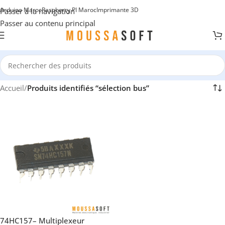
Arduino Maroc
Raspberry PI Maroc
Imprimante 3D
Passer à la navigation
Passer au contenu principal
Accueil
/
Produits identifiés “sélection bus”
74HC157– Multiplexeur