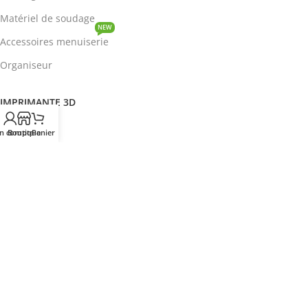
Matériel de soudage
NEW
Accessoires menuiserie
Organiseur
IMPRIMANTE 3D
ROBOTIQUE
n compte
Boutique
Panier
PROTOTYPAGE
COMPOSANT
HOT
CIRCUITS INTEGRES
ENERGIE
NEW
Disjoncteur
DEVENIR REVENDEUR