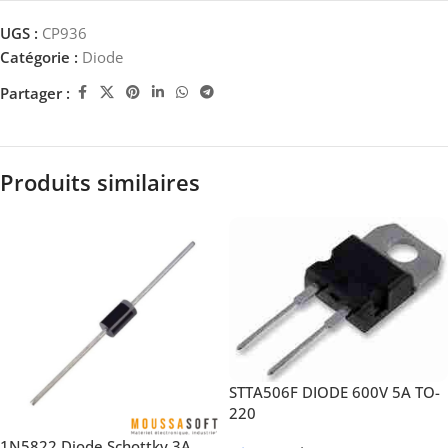
UGS :
CP936
Catégorie :
Diode
Partager :
Produits similaires
STTA506F DIODE 600V 5A TO-
220
1N5822 Diode Schottky 3A