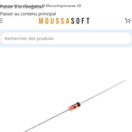
Arduino Maroc
Raspberry PI Maroc
Imprimante 3D
Passer à la navigation
Passer au contenu principal