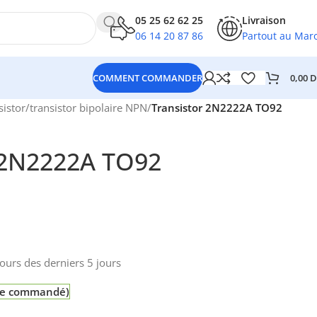
05 25 62 62 25
Livraison
06 14 20 87 86
Partout au Mar
0,00
D
COMMENT COMMANDER
sistor
/
transistor bipolaire NPN
/
Transistor 2N2222A TO92
 2N2222A TO92
2
ours des derniers 5 jours
tre commandé)