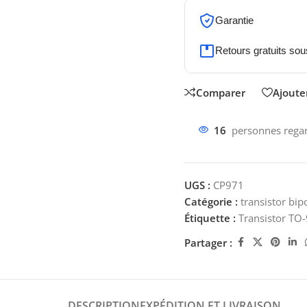
Garantie
Retours gratuits sou
Comparer
Ajouter
16
personnes regar
UGS :
CP971
Catégorie :
transistor bip
Étiquette :
Transistor T
Partager :
DESCRIPTION
EXPÉDITION ET LIVRAISON