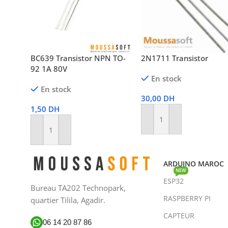
BC639 Transistor NPN TO-
2N1711 Transistor
92 1A 80V
En stock
En stock
30,00
DH
1,50
DH
Ajouter Au Panier
Ajouter Au Panier
ARDUINO MAROC
NEW
ESP32
Bureau TA202 Technopark,
RASPBERRY PI
quartier Tilila, Agadir.
CAPTEUR
06 14 20 87 86