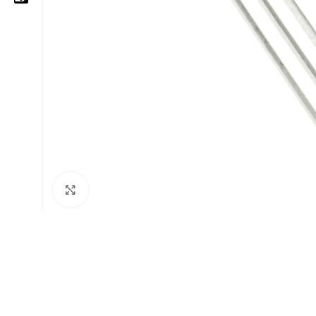
05 25 62 62 25
06 14 20 87 86
contact@moussasoft.com
moussasoft.diy
moussasoft
Cliquez pour agrandir