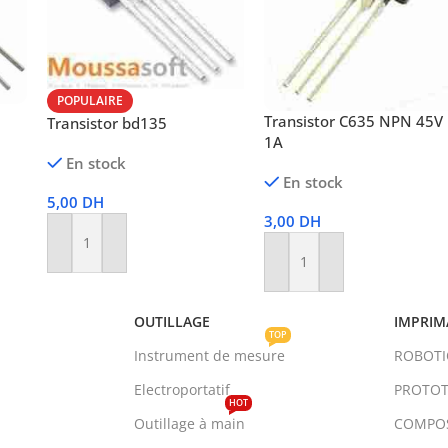
POPULAIRE
Transistor C635 NPN 45V
Transistor bd135
1A
En stock
En stock
5,00
DH
3,00
DH
Ajouter Au Panier
Ajouter Au Panier
OUTILLAGE
IMPRIM
TOP
Instrument de mesure
ROBOT
Electroportatif
PROTOT
HOT
Outillage à main
COMPO