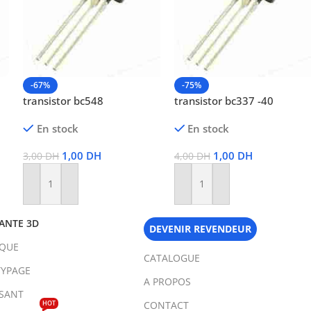
-67%
-75%
transistor bc548
transistor bc337 -40
En stock
En stock
1,00
DH
1,00
DH
3,00
DH
4,00
DH
Ajouter Au Panier
Ajouter Au Panier
ANTE 3D
DEVENIR REVENDEUR
IQUE
CATALOGUE
YPAGE
A PROPOS
SANT
HOT
CONTACT