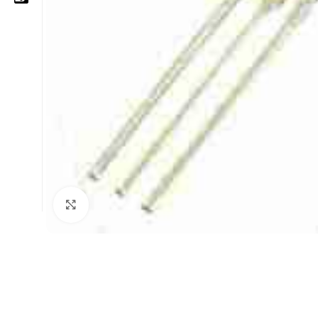
05 25 62 62 25
06 14 20 87 86
contact@moussasoft.com
moussasoft.diy
moussasoft
Cliquez pour agrandir