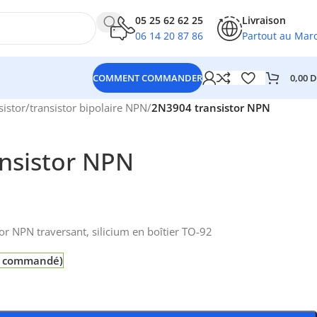
05 25 62 62 25
Livraison
06 14 20 87 86
Partout au Mar
0,00
D
COMMENT COMMANDER
sistor
/
transistor bipolaire NPN
/
2N3904 transistor NPN
nsistor NPN
or NPN traversant, silicium en boîtier TO-92
re commandé)