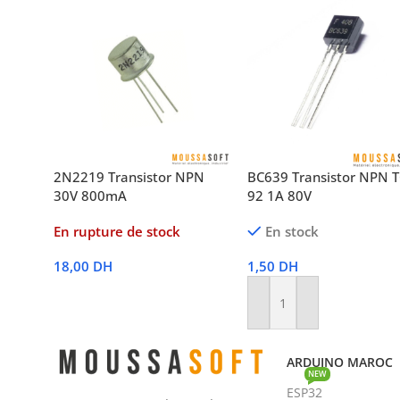
2N2219 Transistor NPN
BC639 Transistor NPN 
30V 800mA
92 1A 80V
En rupture de stock
En stock
18,00
DH
1,50
DH
Lire La Suite
Ajouter Au Panier
ARDUINO MAROC
NEW
ESP32