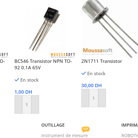
TO-
BC546 Transistor NPN TO-
2N1711 Transistor
92 0.1A 65V
En stock
En stock
30,00
DH
1,00
DH
Ajouter Au Panier
Ajouter Au Panier
OUTILLAGE
IMPRIM
TOP
Instrument de mesure
ROBOT