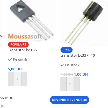
POPULAIRE
Transistor bd135
-75%
transistor bc337 -40
En stock
En stock
5,00
DH
1,00
DH
4,00
DH
Ajouter Au Panier
Ajouter Au Panier
ANTE 3D
DEVENIR REVENDEUR
IQUE