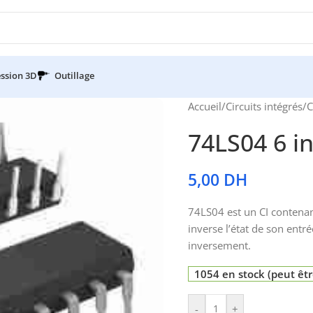
ssion 3D
Outillage
Accueil
/
Circuits intégrés
/
C
74LS04 6 i
5,00
DH
74LS04 est un CI contenan
inverse l’état de son entrée
inversement.
1054 en stock (peut ê
-
+