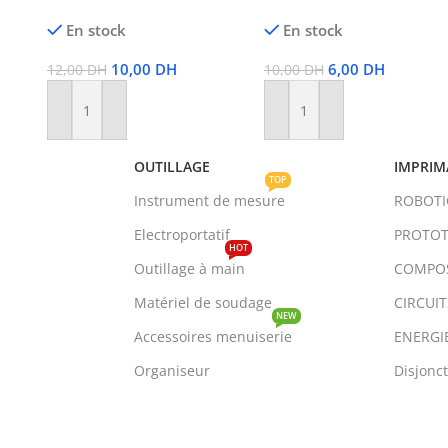
En stock
En stock
10,00
DH
6,00
DH
12,00
DH
10,00
DH
Ajouter Au Panier
Ajouter Au Panier
OUTILLAGE
IMPRIM
TOP
Instrument de mesure
ROBOT
Electroportatif
PROTOT
HOT
Outillage à main
COMPO
Matériel de soudage
CIRCUI
NEW
Accessoires menuiserie
ENERGI
Organiseur
Disjonc