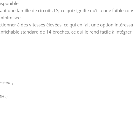
isponible.
ant une famille de circuits LS, ce qui signifie qu’il a une faible 
 minimisée.
nctionner à des vitesses élevées, ce qui en fait une option intéres
 enfichable standard de 14 broches, ce qui le rend facile à intégr
erseur;
MHz;