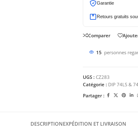
Garantie
Retours gratuits sou
Comparer
Ajouter
15
personnes regar
UGS :
CZ283
Catégorie :
DIP 74LS & 7
Partager :
DESCRIPTION
EXPÉDITION ET LIVRAISON