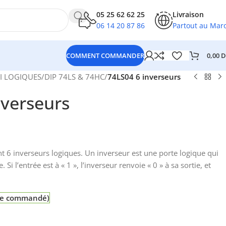
05 25 62 62 25
Livraison
06 14 20 87 86
Partout au Mar
0,00
D
COMMENT COMMANDER
I LOGIQUES
/
DIP 74LS & 74HC
/
74LS04 6 inverseurs
nverseurs
t 6 inverseurs logiques. Un inverseur est une porte logique qui
. Si l’entrée est à « 1 », l’inverseur renvoie « 0 » à sa sortie, et
tre commandé)