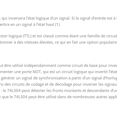
i inversera l’état logique d’un signal. Si le signal d’entrée est à l’é
ertira en un signal à l’état haut (1).
istor logique (TTL) et est classé comme étant une famille de circui
ionner à des vitesses élevées, ce qui en fait une option populai
t être utilisé indépendamment comme circuit de base pour invers
menter une porte NOT, qui est un circuit logique qui invertit l’état
à générer un signal de synchronisation à partir d’un signal d’horlo
dans des circuits de codage et de décodage pour inverser les signa
 : le 74LS04 peut détecter les fronts montants et descendants d’un
 et que le 74LS04 peut être utilisé dans de nombreuses autres appl