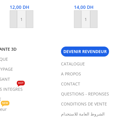
12,00
DH
14,00
DH
Ajouter Au Panier
Ajouter Au Panier
ANTE 3D
DEVENIR REVENDEUR
IQUE
CATALOGUE
YPAGE
A PROPOS
SANT
HOT
CONTACT
TS INTEGRES
QUESTIONS - REPONSES
E
NEW
CONDITIONS DE VENTE
teur
الشروط العامة للاستخدام