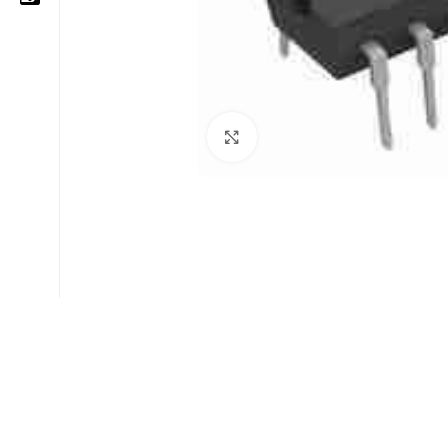
05 25 62 62 25
06 14 20 87 86
Cliquez pour agrandir
contact@moussasoft.com
moussasoft.diy
moussasoft