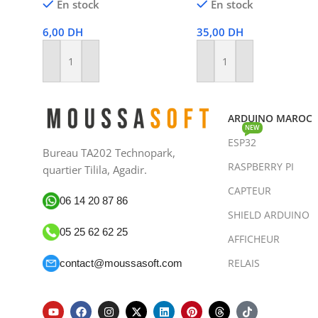
En stock
En stock
6,00
DH
35,00
DH
Ajouter Au Panier
Ajouter Au Panier
ARDUINO MAROC
NEW
ESP32
Bureau TA202 Technopark,
RASPBERRY PI
quartier Tilila, Agadir.
CAPTEUR
06 14 20 87 86
SHIELD ARDUINO
05 25 62 62 25
AFFICHEUR
RELAIS
contact@moussasoft.com