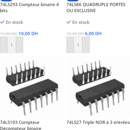
74LS293 Compteur binaire 4
74LS86 QUADRUPLE PORTES
bits
OU EXCLUSIVE
En stock
En stock
10,00
DH
6,00
DH
12,00
DH
10,00
DH
Ajouter Au Panier
Ajouter Au Panier
74LS193 Compteur
74LS27 Triple NOR à 3 entrées
Décompteur binaire