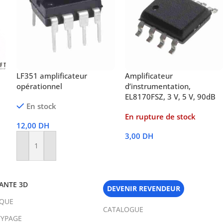
LF351 amplificateur
Amplificateur
opérationnel
d’instrumentation,
EL8170FSZ, 3 V, 5 V, 90dB
En stock
En rupture de stock
12,00
DH
3,00
DH
Ajouter Au Panier
Lire La Suite
ANTE 3D
DEVENIR REVENDEUR
IQUE
CATALOGUE
YPAGE