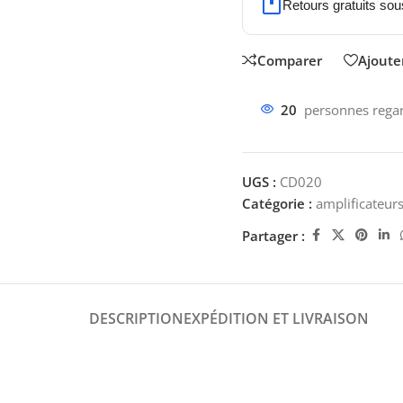
Retours gratuits sou
Comparer
Ajouter
20
personnes regar
UGS :
CD020
Catégorie :
amplificateur
Partager :
DESCRIPTION
EXPÉDITION ET LIVRAISON