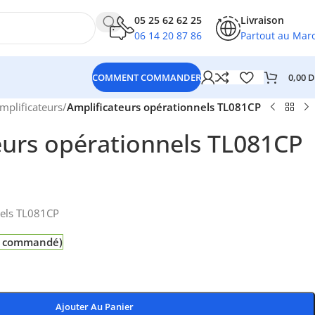
05 25 62 62 25
Livraison
06 14 20 87 86
Partout au Mar
0,00
D
COMMENT COMMANDER
mplificateurs
/
Amplificateurs opérationnels TL081CP
eurs opérationnels TL081CP
nels TL081CP
re commandé)
Ajouter Au Panier