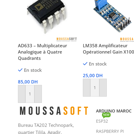
AD633 – Multiplicateur
LM358 Amplificateur
Analogique à Quatre
Opérationnel Gain X10
Quadrants
En stock
En stock
25,00
DH
85,00
DH
Ajouter Au Panier
Ajouter Au Panier
ARDUINO MAROC
NEW
ESP32
Bureau TA202 Technopark,
RASPBERRY PI
quartier Tilila, Agadir.