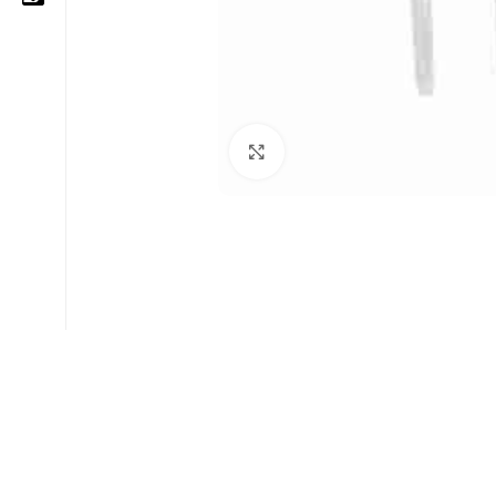
05 25 62 62 25
06 14 20 87 86
Cliquez pour agrandir
contact@moussasoft.com
moussasoft.diy
moussasoft