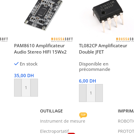
PAM8610 Amplificateur
TL082CP Amplificateur
0
Audio Stereo HIFI 15Wx2
Double JFET
En stock
Disponible en
précommande
35,00
DH
6,00
DH
Ajouter Au Panier
Ajouter Au Panier
OUTILLAGE
IMPRIM
TOP
Instrument de mesure
ROBOT
Electroportatif
PROTOT