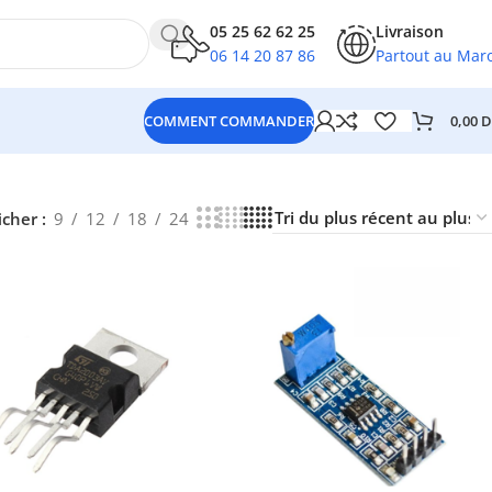
05 25 62 62 25
Livraison
06 14 20 87 86
Partout au Mar
0,00
D
COMMENT COMMANDER
icher
9
12
18
24