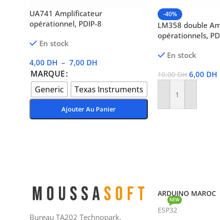
UA741 Amplificateur
-40%
opérationnel, PDIP-8
LM358 double Amp
opérationnels, PD
En stock
En stock
4,00
DH
–
7,00
DH
MARQUE
6,00
DH
10,00
DH
Generic
Texas Instruments
Ajouter Au Panier
Ajouter Au Panier
Choix Des Options
ARDUINO MAROC
NEW
ESP32
Bureau TA202 Technopark,