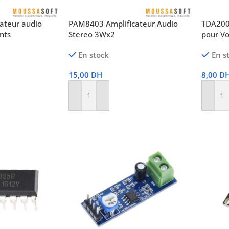
ateur audio
PAM8403 Amplificateur Audio
TDA200
nts
Stereo 3Wx2
pour V
En stock
En s
15,00
DH
8,00
D
Ajouter Au Panier
Ajoute