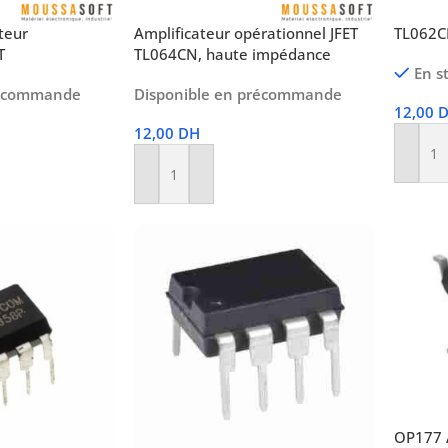
teur
Amplificateur opérationnel JFET
TL062CN
T
TL064CN, haute impédance
En s
récommande
Disponible en précommande
12,00
12,00
DH
Ajoute
Ajouter Au Panier
OP177 