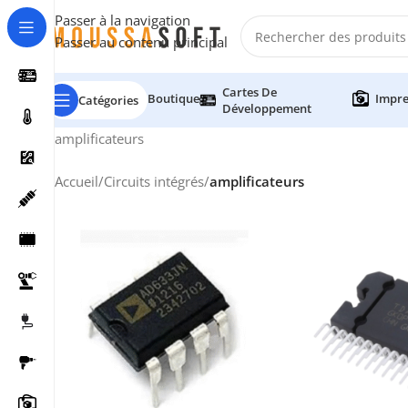
Passer à la navigation
Passer au contenu principal
Cartes De
Boutique
Impre
Catégories
Développement
amplificateurs
Accueil
/
Circuits intégrés
/
amplificateurs