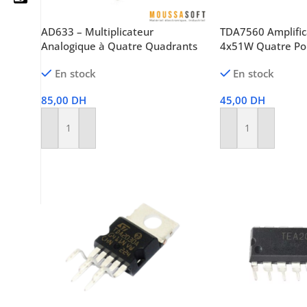
AD633 – Multiplicateur
TDA7560 Amplific
Analogique à Quatre Quadrants
4x51W Quatre Po
05 25 62 62 25
En stock
En stock
06 14 20 87 86
85,00
DH
45,00
DH
contact@moussasoft.com
Ajouter Au Panier
Ajouter Au Panier
moussasoft.diy
moussasoft