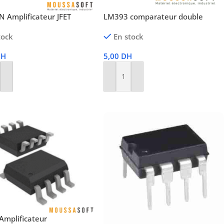
LM393 comparateur double
 Amplificateur JFET
En stock
tock
5,00
DH
DH
Ajouter Au Panier
r Au Panier
Amplificateur