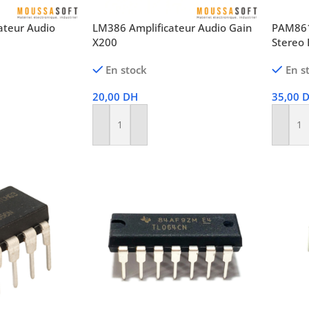
ateur Audio
LM386 Amplificateur Audio Gain
PAM861
X200
Stereo
En stock
En s
20,00
DH
35,00
Ajouter Au Panier
Ajoute