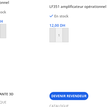
ionnel
LF351 amplificateur opérationnel
tock
En stock
DH
12,00
DH
r Au Panier
Ajouter Au Panier
ANTE 3D
DEVENIR REVENDEUR
IQUE
CATALOGUE