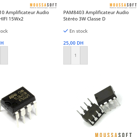
0 Amplificateur Audio
PAM8403 Amplificateur Audio
 HIFI 15Wx2
Stéréo 3W Classe D
tock
En stock
DH
25,00
DH
r Au Panier
Ajouter Au Panier