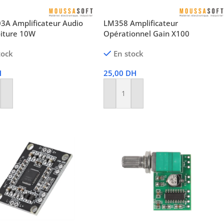
3A Amplificateur Audio
LM358 Amplificateur
oiture 10W
Opérationnel Gain X100
tock
En stock
H
25,00
DH
r Au Panier
Ajouter Au Panier