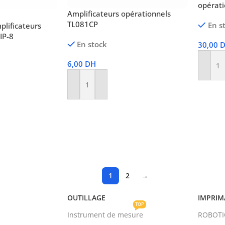
opérat
Amplificateurs opérationnels
TL081CP
En s
lificateurs
IP-8
En stock
30,00
6,00
DH
Ajoute
Ajouter Au Panier
1
2
→
OUTILLAGE
IMPRIM
TOP
Instrument de mesure
ROBOT