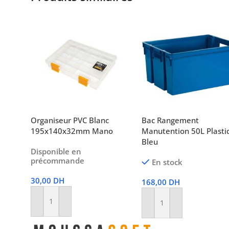
Organiseur PVC Blanc
Bac Rangement
195x140x32mm Mano
Manutention 50L Plasti
Bleu
Disponible en
précommande
En stock
30,00
DH
168,00
DH
Ajouter Au Panier
Ajouter Au Panier