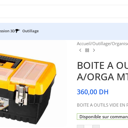
ssion 3D
Outillage
Accueil
/
Outillage
/
Organis
BOITE A O
A/ORGA MT
360,00
DH
BOITE A OUTILS VIDE EN
Disponible sur comma