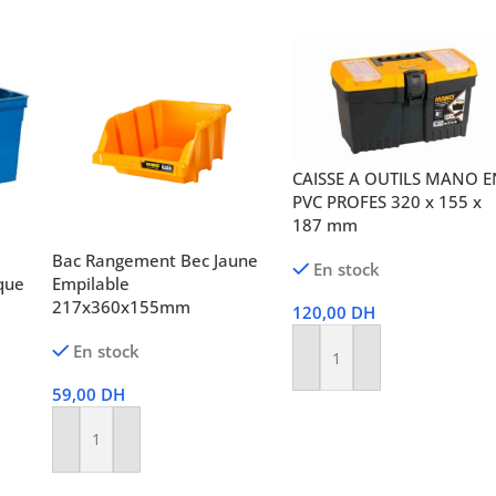
CAISSE A OUTILS MANO E
PVC PROFES 320 x 155 x
187 mm
Bac Rangement Bec Jaune
En stock
que
Empilable
217x360x155mm
120,00
DH
En stock
Ajouter Au Panier
59,00
DH
Ajouter Au Panier