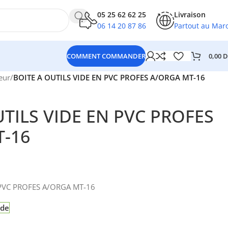
05 25 62 62 25
Livraison
06 14 20 87 86
Partout au Mar
0,00
D
COMMENT COMMANDER
eur
/
BOITE A OUTILS VIDE EN PVC PROFES A/ORGA MT-16
UTILS VIDE EN PVC PROFES
-16
 PVC PROFES A/ORGA MT-16
nde