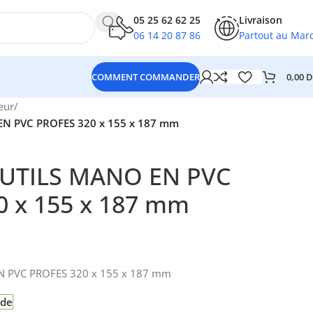
05 25 62 62 25
Livraison
06 14 20 87 86
Partout au Mar
0,00
D
COMMENT COMMANDER
eur
/
EN PVC PROFES 320 x 155 x 187 mm
OUTILS MANO EN PVC
0 x 155 x 187 mm
N PVC PROFES 320 x 155 x 187 mm
nde