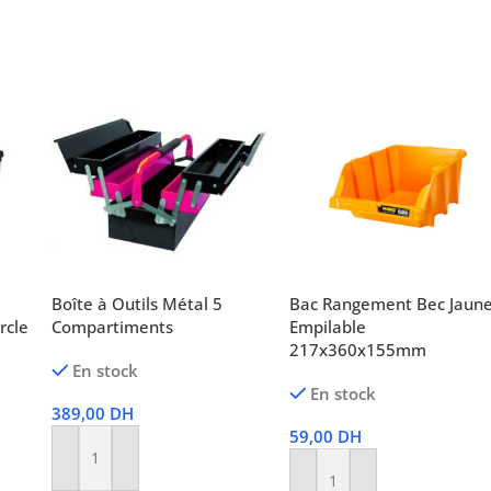
Boîte à Outils Métal 5
Bac Rangement Bec Jaun
rcle
Compartiments
Empilable
217x360x155mm
En stock
En stock
389,00
DH
59,00
DH
Ajouter Au Panier
Ajouter Au Panier