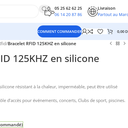
05 25 62 62 25
Livraison
06 14 20 87 86
Partout au Mar
0,00
D
COMMENT COMMANDER
Rfid
/
Bracelet RFID 125KHZ en silicone
FID 125KHZ en silicone
licone résistant à la chaleur, imperméable, peut être utilisé
ôle d’accès pour événements, concerts, Clubs de sport, piscines.
e commandé)