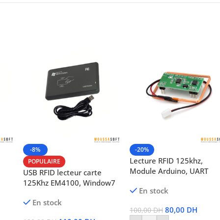
-8%
-20%
Lecture RFID 125khz,
POPULAIRE
Module Arduino, UART
USB RFID lecteur carte
125Khz EM4100, Window7
En stock
En stock
80,00
DH
100,00
DH