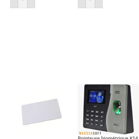
Ajouter Au Panier
Ajouter Au Panier
Pointeuse biométrique K14