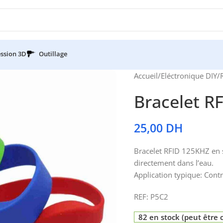
ssion 3D
Outillage
Accueil
/
Eléctronique DIY
/
Bracelet R
25,00
DH
Bracelet RFID 125KHZ en si
directement dans l’eau.
Application typique: Contr
REF: P5C2
82 en stock (peut êtr