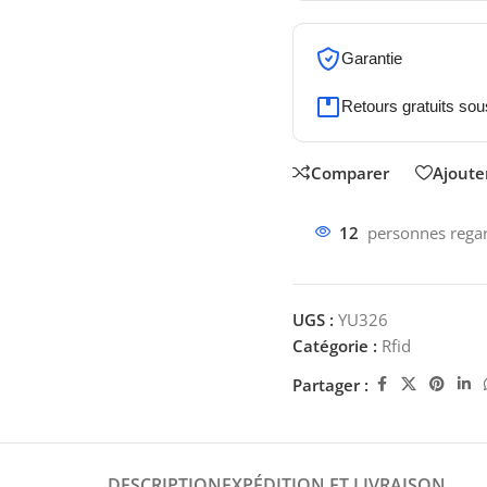
Garantie
Retours gratuits sou
Comparer
Ajouter
12
personnes regar
UGS :
YU326
Catégorie :
Rfid
Partager :
DESCRIPTION
EXPÉDITION ET LIVRAISON