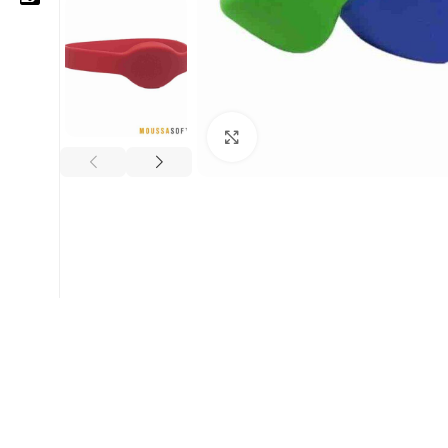
05 25 62 62 25
06 14 20 87 86
Cliquez pour agrandir
contact@moussasoft.com
moussasoft.diy
moussasoft