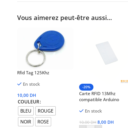
Vous aimerez peut-être aussi…
Rfid Tag 125Khz
En stock
-20%
Carte RFID 13Mhz
10,00
DH
compatible Arduino
COULEUR
BLEU
ROUGE
En stock
NOIR
ROSE
8,00
DH
10,00
DH