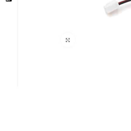
05 25 62 62 25
06 14 20 87 86
Cliquez pour agrandir
contact@moussasoft.com
moussasoft.diy
moussasoft