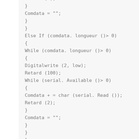
}

Comdata = "";

}

}

Else If (comdata. longueur ()> 0)

{

While (comdata. longueur ()> 0)

{

Digitalwrite (2, low);

Retard (100);

While (serial. Available ()> 0)

{

Comdata + = char (serial. Read ());

Retard (2);

}

Comdata = "";

}

}
