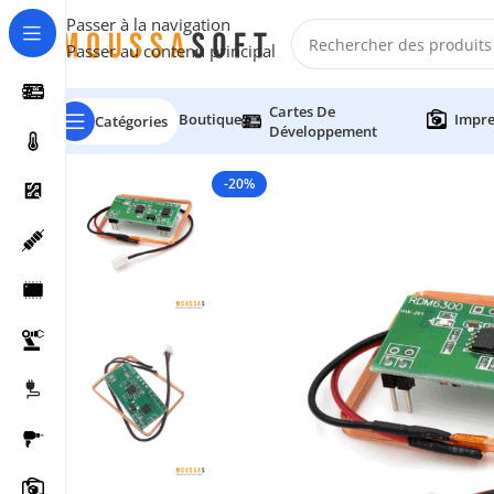
Passer à la navigation
Passer au contenu principal
Cartes De
Boutique
Impre
Catégories
Développement
-20%