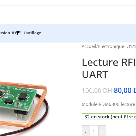
ssion 3D
Outillage
Accueil
/
Eléctronique DIY
/
Lecture RF
UART
80,00
100,00
DH
Module RDM6300 lecture
32 en stock (peut êtr
-
+