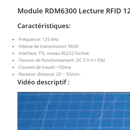
Module RDM6300 Lecture RFID 12
Caractéristiques:
-Fréquence: 125 kHz
-Vitesse de transmission: 9600
-Interface: TTL niveau RS232 format
-Tension de fonctionnement: DC 5 V (+/-5%)
-Courant de travail: <50ma
-Recevoir distance: 20 ~ 50mm.
Vidéo descriptif :