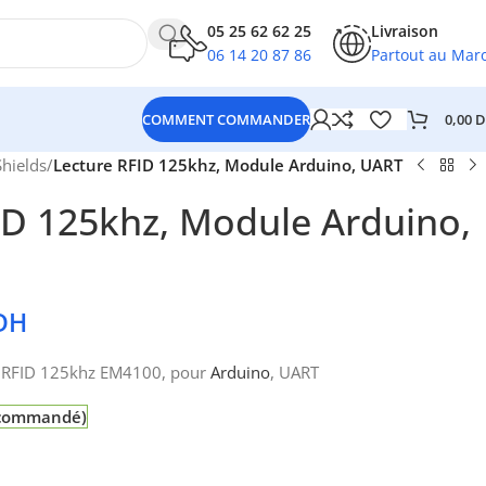
05 25 62 62 25
Livraison
06 14 20 87 86
Partout au Mar
0,00
D
COMMENT COMMANDER
Shields
/
Lecture RFID 125khz, Module Arduino, UART
ID 125khz, Module Arduino,
DH
 RFID 125khz EM4100, pour
Arduino
, UART
e commandé)