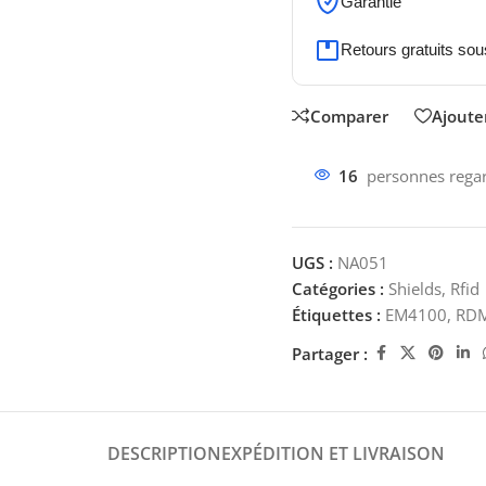
Garantie
Retours gratuits sou
Comparer
Ajouter
16
personnes regar
UGS :
NA051
Catégories :
Shields
,
Rfid
Étiquettes :
EM4100
,
RD
Partager :
DESCRIPTION
EXPÉDITION ET LIVRAISON