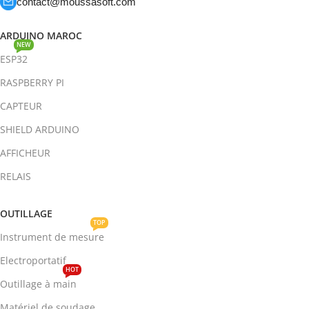
contact@moussasoft.com
ARDUINO MAROC
NEW
ESP32
RASPBERRY PI
CAPTEUR
SHIELD ARDUINO
AFFICHEUR
RELAIS
OUTILLAGE
TOP
Instrument de mesure
Electroportatif
HOT
Outillage à main
Matériel de soudage