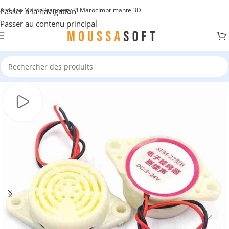
Arduino Maroc
Raspberry PI Maroc
Imprimante 3D
Passer à la navigation
Passer au contenu principal