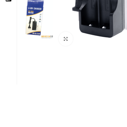
05 25 62 62 25
06 14 20 87 86
Cliquez pour agrandir
contact@moussasoft.com
moussasoft.diy
moussasoft