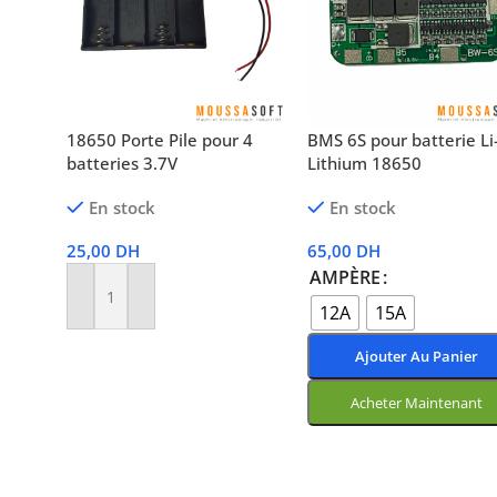
18650 Porte Pile pour 4
BMS 6S pour batterie Li
batteries 3.7V
Lithium 18650
En stock
En stock
25,00
DH
65,00
DH
AMPÈRE
Ajouter Au Panier
12A
15A
Ajouter Au Panier
Acheter Maintenant
Choix Des Options