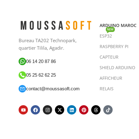
ARDUINO MAROC
NEW
ESP32
Bureau TA202 Technopark,
RASPBERRY PI
quartier Tilila, Agadir.
CAPTEUR
06 14 20 87 86
SHIELD ARDUINO
05 25 62 62 25
AFFICHEUR
RELAIS
contact@moussasoft.com