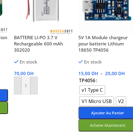
-ion
BATTERIE LI-PO 3.7 V
5V 1A Module chargeur
Rechargeable 600 mAh
pour batterie Lithium
302020
18650 TP4056
En stock
En stock
70,00
DH
15,00
DH
–
20,00
DH
TP4056
Ajouter Au Panier
v1 Type C
V1 Micro USB
V2
Ajouter Au Panier
Acheter Maintenant