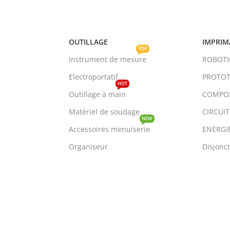
Choix Des Options
OUTILLAGE
IMPRIM
TOP
Instrument de mesure
ROBOT
Electroportatif
PROTOT
HOT
Outillage à main
COMPO
Matériel de soudage
CIRCUI
NEW
Accessoires menuiserie
ENERGI
Organiseur
Disjonc