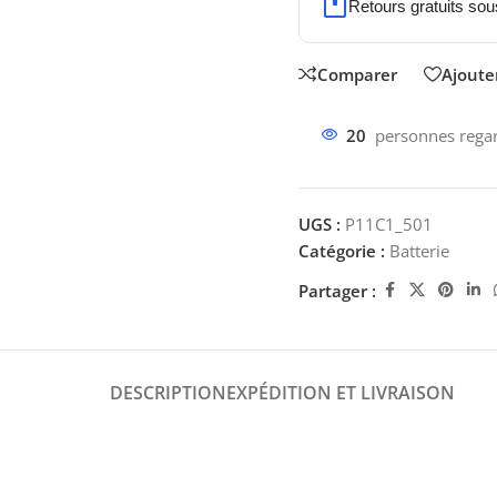
Retours gratuits sou
Comparer
Ajouter
20
personnes regar
UGS :
P11C1_501
Catégorie :
Batterie
Partager :
DESCRIPTION
EXPÉDITION ET LIVRAISON