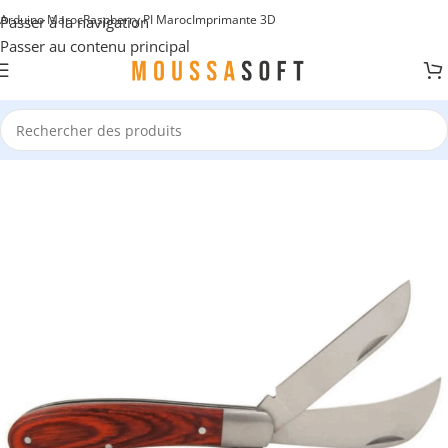
Arduino Maroc
Raspberry PI Maroc
Imprimante 3D
Passer à la navigation
Passer au contenu principal