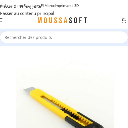
Arduino Maroc
Raspberry PI Maroc
Imprimante 3D
Passer à la navigation
Passer au contenu principal