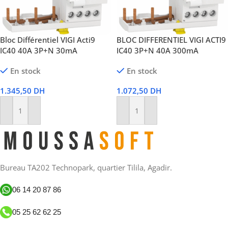
Bloc Différentiel VIGI Acti9
BLOC DIFFERENTIEL VIGI ACTI9
IC40 40A 3P+N 30mA
IC40 3P+N 40A 300mA
En stock
En stock
1.345,50
DH
1.072,50
DH
Ajouter Au Panier
Ajouter Au Panier
Bureau TA202 Technopark, quartier Tilila, Agadir.
06 14 20 87 86
05 25 62 62 25