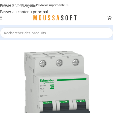
Arduino Maroc
Raspberry PI Maroc
Imprimante 3D
Passer à la navigation
Passer au contenu principal