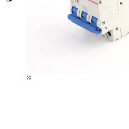
05 25 62 62 25
06 14 20 87 86
contact@moussasoft.com
moussasoft.diy
moussasoft
Cliquez pour agrandir