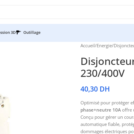
ssion 3D
Outillage
Accueil
/
Energie
/
Disjoncte
Disjoncteu
230/400V
40,30
DH
Optimisé pour protéger eff
phase+neutre 10A
offre 
Conçu pour gérer un cour
automatique fiable, proté
dommages électriques pot