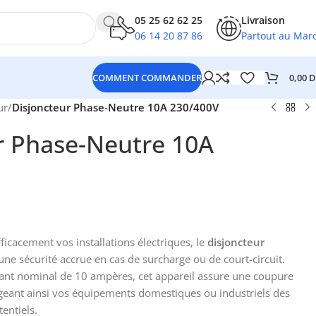
05 25 62 62 25
Livraison
06 14 20 87 86
Partout au Mar
0,00
D
COMMENT COMMANDER
ur
/
Disjoncteur Phase-Neutre 10A 230/400V
r Phase-Neutre 10A
icacement vos installations électriques, le
disjoncteur
une sécurité accrue en cas de surcharge ou de court-circuit.
ant nominal de 10 ampères, cet appareil assure une coupure
geant ainsi vos équipements domestiques ou industriels des
entiels.