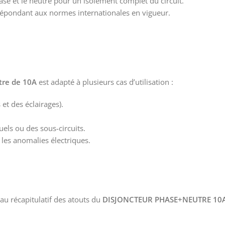
se et le neutre pour un isolement complet du circuit.
 répondant aux normes internationales en vigueur.
tre de 10A
est adapté à plusieurs cas d’utilisation :
et des éclairages).
els ou des sous-circuits.
 les anomalies électriques.
au récapitulatif des atouts du
DISJONCTEUR PHASE+NEUTRE 10