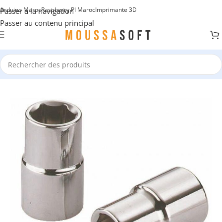
Arduino Maroc
Raspberry PI Maroc
Imprimante 3D
Passer à la navigation
Passer au contenu principal