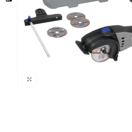
05 25 62 62 25
06 14 20 87 86
contact@moussasoft.com
moussasoft.diy
moussasoft
Cliquez pour agrandir