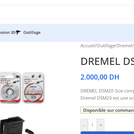
ssion 3D
Outillage
Accueil
/
Outillage
/
Dremel
/
DREMEL DS
2.000,00
DH
DREMEL DSM20 Scie compa
Dremel DSM20 est une scie
Disponible sur comma
-
+