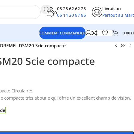
05 25 62 62 25
Livraison
06 14 20 87 86
Partout au Mar
0,00
D
COMMENT COMMANDER
DREMEL DSM20 Scie compacte
M20 Scie compacte
cte Circulaire:
 compacte très aboutie qui offre un excellent champ de vision.
nde