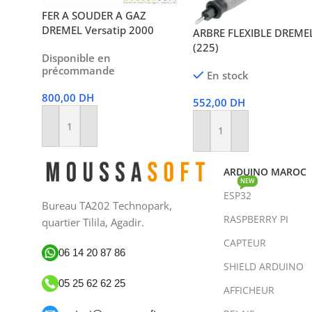
FER A SOUDER A GAZ
DREMEL Versatip 2000
ARBRE FLEXIBLE DREME
(225)
Disponible en
précommande
En stock
800,00
DH
552,00
DH
Ajouter Au Panier
Ajouter Au Panier
ARDUINO MAROC
NEW
ESP32
Bureau TA202 Technopark,
RASPBERRY PI
quartier Tilila, Agadir.
CAPTEUR
06 14 20 87 86
SHIELD ARDUINO
05 25 62 62 25
AFFICHEUR