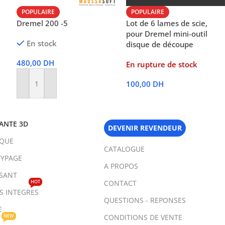
POPULAIRE
POPULAIRE
Dremel 200 -5
Lot de 6 lames de scie,
pour Dremel mini-outil
En stock
disque de découpe
480,00
DH
En rupture de stock
100,00
DH
Ajouter Au Panier
Lire La Suite
ANTE 3D
DEVENIR REVENDEUR
IQUE
CATALOGUE
YPAGE
A PROPOS
SANT
HOT
CONTACT
TS INTEGRES
QUESTIONS - REPONSES
E
NEW
CONDITIONS DE VENTE