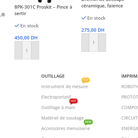
céramique, faïence
8PK-301C Proskit – Pince à
sertir
L®
En stock
En stock
275,00
DH
450,00
DH
Ajouter Au Panier
Ajouter Au Panier
OUTILLAGE
IMPRIM
TOP
Instrument de mesure
ROBOT
Electroportatif
PROTOT
HOT
Outillage à main
COMPO
Matériel de soudage
CIRCUI
NEW
Accessoires menuiserie
ENERGI