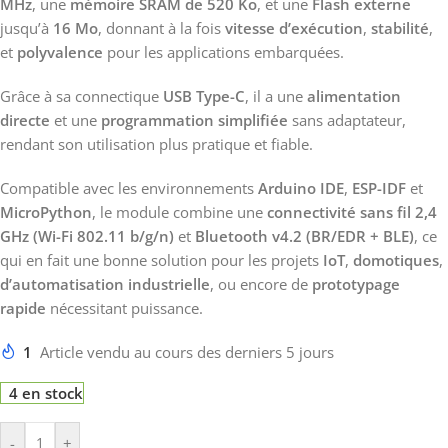
MHz
, une
mémoire SRAM de 520 Ko
, et une
Flash externe
jusqu’à
16 Mo
, donnant à la fois
vitesse d’exécution
,
stabilité
,
et
polyvalence
pour les applications embarquées.
Grâce à sa connectique
USB Type-C
, il a une
alimentation
directe
et une
programmation simplifiée
sans adaptateur,
rendant son utilisation plus pratique et fiable.
Compatible avec les environnements
Arduino IDE
,
ESP-IDF
et
MicroPython
, le module combine une
connectivité sans fil 2,4
GHz (Wi-Fi 802.11 b/g/n)
et
Bluetooth v4.2 (BR/EDR + BLE)
, ce
qui en fait une bonne solution pour les projets
IoT
,
domotiques
,
d’automatisation industrielle
, ou encore de
prototypage
rapide
nécessitant puissance.
1
Article vendu au cours des derniers 5 jours
4 en stock
-
+