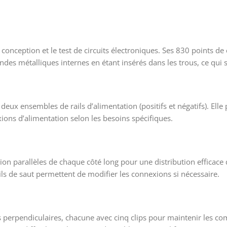
onception et le test de circuits électroniques. Ses 830 points de 
des métalliques internes en étant insérés dans les trous, ce qui s
x ensembles de rails d’alimentation (positifs et négatifs). Elle p
xions d’alimentation selon les besoins spécifiques.
 parallèles de chaque côté long pour une distribution efficace d
fils de saut permettent de modifier les connexions si nécessaire.
s perpendiculaires, chacune avec cinq clips pour maintenir les c