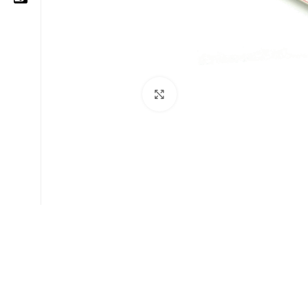
05 25 62 62 25
06 14 20 87 86
Cliquez pour agrandir
contact@moussasoft.com
moussasoft.diy
moussasoft