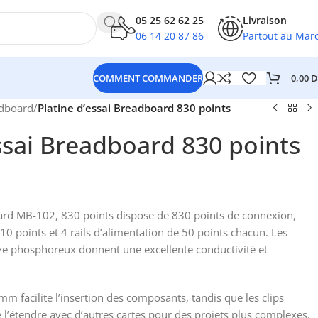
05 25 62 62 25
Livraison
06 14 20 87 86
Partout au Mar
0,00
D
COMMENT COMMANDER
dboard
/
Platine d’essai Breadboard 830 points
ssai Breadboard 830 points
rd MB-102, 830 points dispose de 830 points de connexion,
10 points et 4 rails d’alimentation de 50 points chacun. Les
ze phosphoreux donnent une excellente conductivité et
mm facilite l’insertion des composants, tandis que les clips
 l’étendre avec d’autres cartes pour des projets plus complexes.