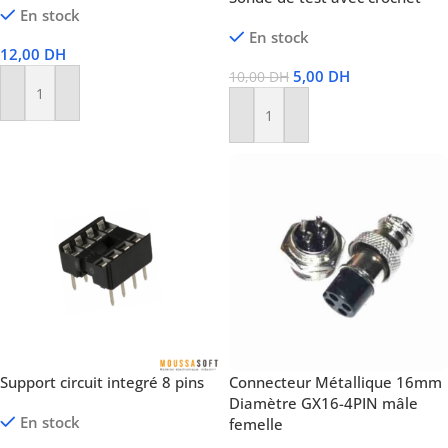
En stock
En stock
12,00
DH
5,00
DH
10,00
DH
Ajouter Au Panier
Ajouter Au Panier
Support circuit integré 8 pins
Connecteur Métallique 16mm
Diamètre GX16-4PIN mâle
En stock
femelle