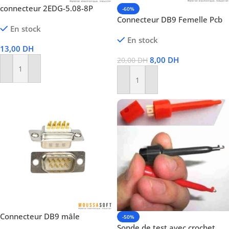
connecteur 2EDG-5.08-8P
-60%
Connecteur DB9 Femelle Pcb
En stock
En stock
13,00
DH
8,00
DH
20,00
DH
Ajouter Au Panier
Ajouter Au Panier
Connecteur DB9 mâle
-50%
Sonde de test avec crochet