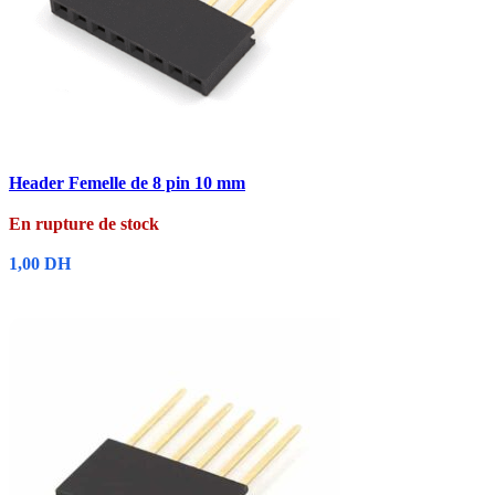
Comparer
Header Femelle de 8 pin 10 mm
Aperçu rapide
Ajouter à la liste de souhaits
En rupture de stock
1,00
DH
Lire La Suite