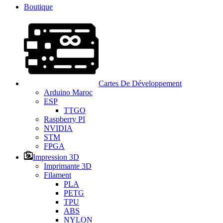
Boutique
Cartes De Développement
Arduino Maroc
ESP
TTGO
Raspberry PI
NVIDIA
STM
FPGA
Impression 3D
Imprimante 3D
Filament
PLA
PETG
TPU
ABS
NYLON