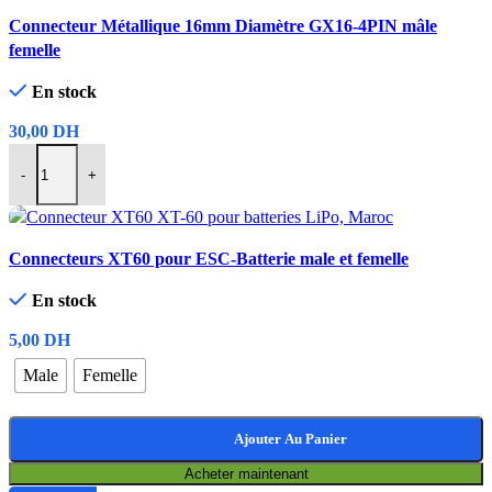
Comparer
Connecteur Métallique 16mm Diamètre GX16-4PIN mâle
Aperçu rapide
femelle
Ajouter à la liste de souhaits
En stock
30,00
DH
-
+
Ajouter Au Panier
Comparer
Connecteurs XT60 pour ESC-Batterie male et femelle
Aperçu rapide
Ajouter à la liste de souhaits
En stock
5,00
DH
Male
Femelle
Ajouter Au Panier
Acheter maintenant