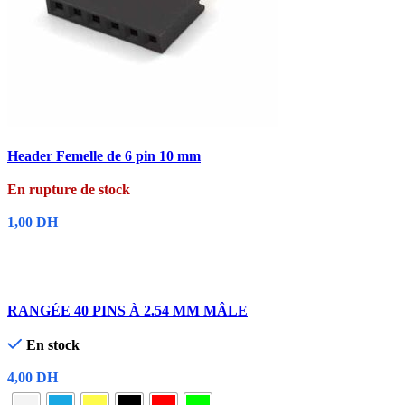
Comparer
Header Femelle de 6 pin 10 mm
Aperçu rapide
Ajouter à la liste de souhaits
En rupture de stock
1,00
DH
Lire La Suite
Comparer
RANGÉE 40 PINS À 2.54 MM MÂLE
Aperçu rapide
Ajouter à la liste de souhaits
En stock
4,00
DH