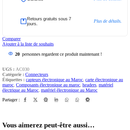
Retours gratuits sous 7
Plus de détails.
jours.
Comparer
Ajouter à la liste de souhaits
20
personnes regardent ce produit maintenant !
UGS :
AC030
Catégorie :
Connecteurs
Étiquettes :
capteurs électronique au Maroc
,
carte électronique au
maroc
,
Composants électronique au maroc
,
headers
,
matériel
électrique au Maroc
,
matériel électronique au Maroc
Partager :
Vous aimerez peut-être aussi…