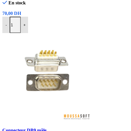
En stock
70,00
DH
-
+
Ajouter Au Panier
Comparer
Connecteur DB9 mâle