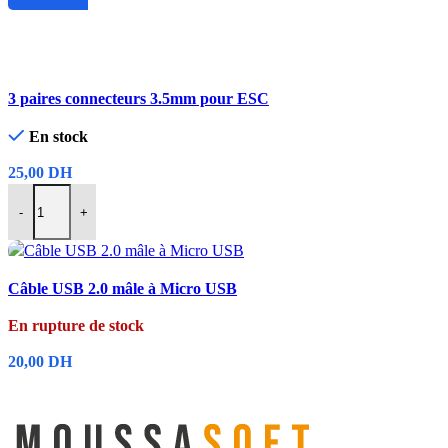
Choix Des Options
Comparer
3 paires connecteurs 3.5mm pour ESC
Aperçu rapide
Ajouter à la liste de souhaits
En stock
25,00
DH
-
+
Ajouter Au Panier
Comparer
Câble USB 2.0 mâle à Micro USB
Aperçu rapide
Ajouter à la liste de souhaits
En rupture de stock
20,00
DH
Lire La Suite