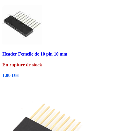
Comparer
Header Femelle de 10 pin 10 mm
Aperçu rapide
Ajouter à la liste de souhaits
En rupture de stock
1,00
DH
Lire La Suite