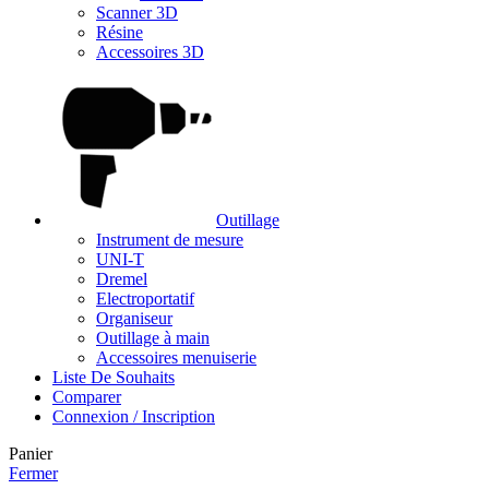
Scanner 3D
Résine
Accessoires 3D
Outillage
Instrument de mesure
UNI-T
Dremel
Electroportatif
Organiseur
Outillage à main
Accessoires menuiserie
Liste De Souhaits
Comparer
Connexion / Inscription
Panier
Fermer