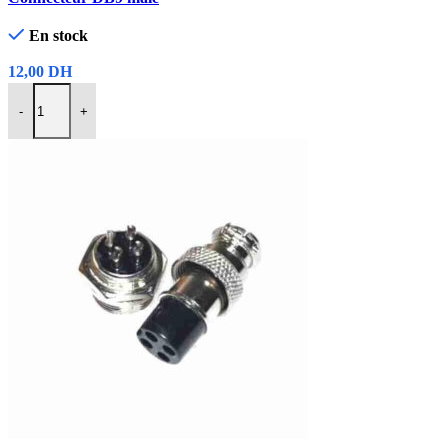
Aperçu rapide
Ajouter à la liste de souhaits
En stock
12,00
DH
-
+
Ajouter Au Panier